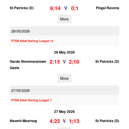
6;14
0;1
V
St Patricks (D)
Fingal Ravens
More
28/05/2026
PTSB Adult Hurling League 12
28 May 2026
2;15
2;10
V
Garda Westmanstown
St Patricks (D)
Gaels
More
27/05/2026
PTSB Adult Hurling League 7
27 May 2026
4;23
1;13
V
Naomh Mearnog
St Patricks (D)