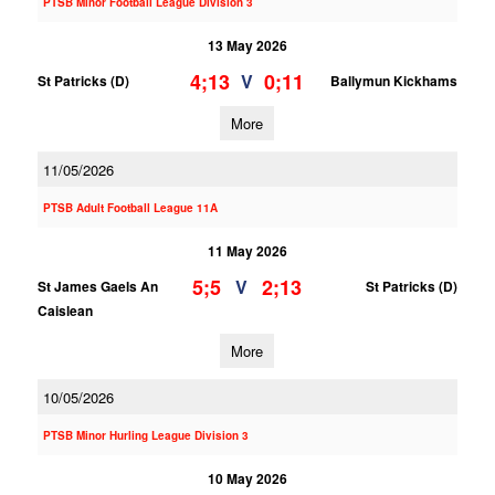
PTSB Minor Football League Division 3
13 May 2026
4;13
0;11
V
St Patricks (D)
Ballymun Kickhams
More
11/05/2026
PTSB Adult Football League 11A
11 May 2026
5;5
2;13
V
St James Gaels An
St Patricks (D)
Caislean
More
10/05/2026
PTSB Minor Hurling League Division 3
10 May 2026