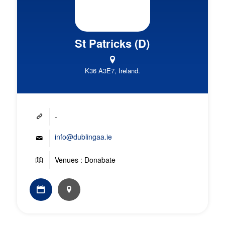
St Patricks (D)
K36 A3E7, Ireland.
-
info@dublingaa.ie
Venues : Donabate