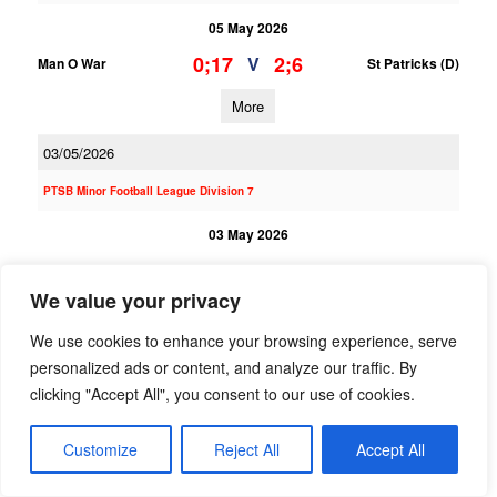
05 May 2026
0;17
2;6
V
Man O War
St Patricks (D)
More
03/05/2026
PTSB Minor Football League Division 7
03 May 2026
1;16
2;7
V
St Patricks (D)
Na Fianna
We value your privacy
More
We use cookies to enhance your browsing experience, serve
PTSB Minor Football League Division 3
personalized ads or content, and analyze our traffic. By
clicking "Accept All", you consent to our use of cookies.
03 May 2026
1;14
0;7
V
Naomh Barrog
St Patricks (D)
Customize
Reject All
Accept All
More