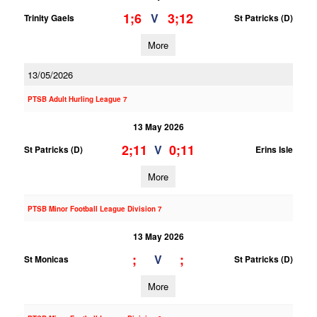
1;6
3;12
V
Trinity Gaels
St Patricks (D)
More
13/05/2026
PTSB Adult Hurling League 7
13 May 2026
2;11
0;11
V
St Patricks (D)
Erins Isle
More
PTSB Minor Football League Division 7
13 May 2026
;
;
V
St Monicas
St Patricks (D)
More