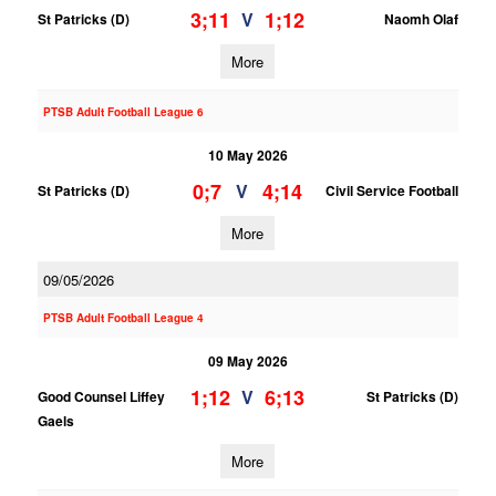
3;11
1;12
V
St Patricks (D)
Naomh Olaf
More
PTSB Adult Football League 6
10 May 2026
0;7
4;14
V
St Patricks (D)
Civil Service Football
More
09/05/2026
PTSB Adult Football League 4
09 May 2026
1;12
6;13
V
Good Counsel Liffey
St Patricks (D)
Gaels
More