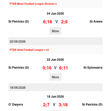
PTSB Minor Football League Division 3
24 Jun 2026
6;18
2;6
V
St Patricks (D)
St Annes
More
22/06/2026
PTSB Adult Football League 11A
22 Jun 2026
0;16
6;11
V
St Patricks (D)
St Sylvesters
More
18/06/2026
18 Jun 2026
2;7
3;18
V
O' Dwyers
St Patricks (D)