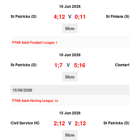
16 Jun 2026
4;12
0;11
V
St Patricks (D)
St Finians (S)
More
PTSB Adult Football League 1
16 Jun 2026
1;7
5;16
V
St Patricks (D)
Clontarf
More
15/06/2026
PTSB Adult Hurling League 12
15 Jun 2026
2;12
2;12
V
Civil Service HC
St Patricks (D)
More