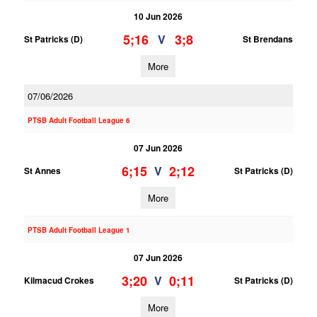
10 Jun 2026
5;16
3;8
V
St Patricks (D)
St Brendans
More
07/06/2026
PTSB Adult Football League 6
07 Jun 2026
6;15
2;12
V
St Annes
St Patricks (D)
More
PTSB Adult Football League 1
07 Jun 2026
3;20
0;11
V
Kilmacud Crokes
St Patricks (D)
More