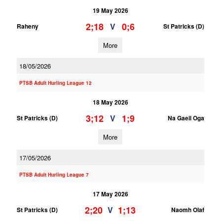
19 May 2026
2;18
0;6
V
Raheny
St Patricks (D)
More
18/05/2026
PTSB Adult Hurling League 12
18 May 2026
3;12
1;9
V
St Patricks (D)
Na Gaeil Oga
More
17/05/2026
PTSB Adult Hurling League 7
17 May 2026
2;20
1;13
V
St Patricks (D)
Naomh Olaf