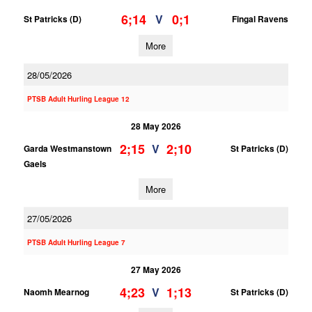
6;14
0;1
V
St Patricks (D)
Fingal Ravens
More
28/05/2026
PTSB Adult Hurling League 12
28 May 2026
2;15
2;10
V
Garda Westmanstown
St Patricks (D)
Gaels
More
27/05/2026
PTSB Adult Hurling League 7
27 May 2026
4;23
1;13
V
Naomh Mearnog
St Patricks (D)