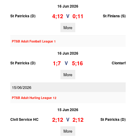
16 Jun 2026
4;12
0;11
V
St Patricks (D)
St Finians (S)
More
PTSB Adult Football League 1
16 Jun 2026
1;7
5;16
V
St Patricks (D)
Clontarf
More
15/06/2026
PTSB Adult Hurling League 12
15 Jun 2026
2;12
2;12
V
Civil Service HC
St Patricks (D)
More