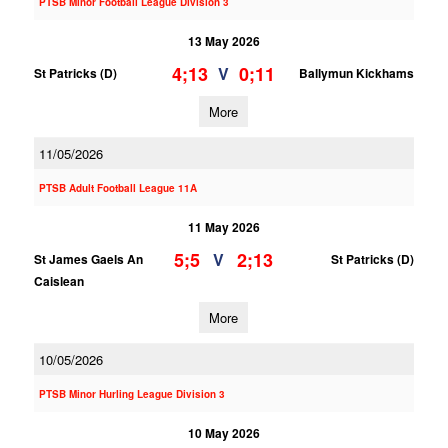
PTSB Minor Football League Division 3
13 May 2026
4;13
0;11
V
St Patricks (D)
Ballymun Kickhams
More
11/05/2026
PTSB Adult Football League 11A
11 May 2026
5;5
2;13
V
St James Gaels An
St Patricks (D)
Caislean
More
10/05/2026
PTSB Minor Hurling League Division 3
10 May 2026