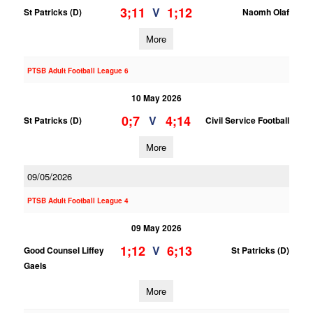
3;11
1;12
V
St Patricks (D)
Naomh Olaf
More
PTSB Adult Football League 6
10 May 2026
0;7
4;14
V
St Patricks (D)
Civil Service Football
More
09/05/2026
PTSB Adult Football League 4
09 May 2026
1;12
6;13
V
Good Counsel Liffey
St Patricks (D)
Gaels
More