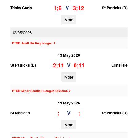
1;6
3;12
V
Trinity Gaels
St Patricks (D)
More
13/05/2026
PTSB Adult Hurling League 7
13 May 2026
2;11
0;11
V
St Patricks (D)
Erins Isle
More
PTSB Minor Football League Division 7
13 May 2026
;
;
V
St Monicas
St Patricks (D)
More