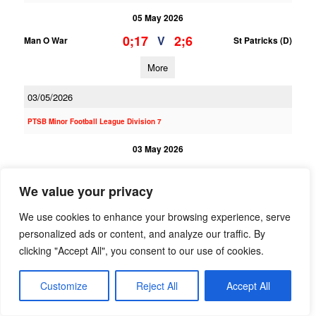
05 May 2026
0;17
2;6
V
Man O War
St Patricks (D)
More
03/05/2026
PTSB Minor Football League Division 7
03 May 2026
1;16
2;7
V
St Patricks (D)
Na Fianna
We value your privacy
More
We use cookies to enhance your browsing experience, serve
PTSB Minor Football League Division 3
personalized ads or content, and analyze our traffic. By
clicking "Accept All", you consent to our use of cookies.
03 May 2026
1;14
0;7
V
Naomh Barrog
St Patricks (D)
Customize
Reject All
Accept All
More