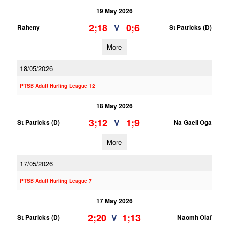
19 May 2026
2;18
0;6
V
Raheny
St Patricks (D)
More
18/05/2026
PTSB Adult Hurling League 12
18 May 2026
3;12
1;9
V
St Patricks (D)
Na Gaeil Oga
More
17/05/2026
PTSB Adult Hurling League 7
17 May 2026
2;20
1;13
V
St Patricks (D)
Naomh Olaf