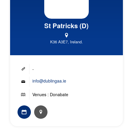
St Patricks (D)
K36 A3E7, Ireland.
-
info@dublingaa.ie
Venues : Donabate