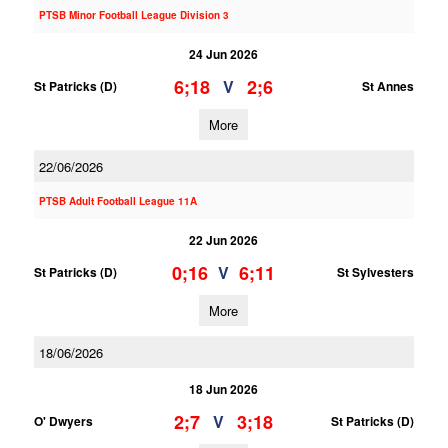
PTSB Minor Football League Division 3
24 Jun 2026
6;18
2;6
V
St Patricks (D)
St Annes
More
22/06/2026
PTSB Adult Football League 11A
22 Jun 2026
0;16
6;11
V
St Patricks (D)
St Sylvesters
More
18/06/2026
18 Jun 2026
2;7
3;18
V
O' Dwyers
St Patricks (D)