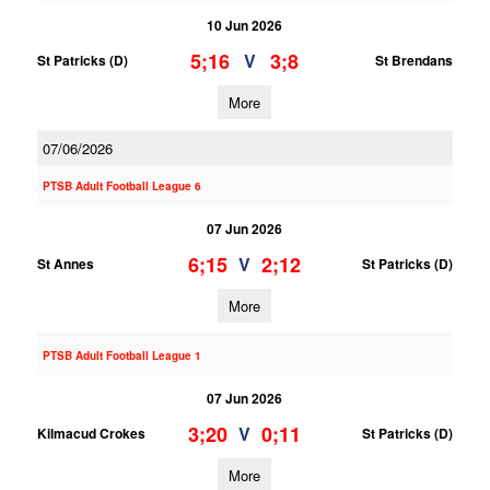
10 Jun 2026
5;16
3;8
V
St Patricks (D)
St Brendans
More
07/06/2026
PTSB Adult Football League 6
07 Jun 2026
6;15
2;12
V
St Annes
St Patricks (D)
More
PTSB Adult Football League 1
07 Jun 2026
3;20
0;11
V
Kilmacud Crokes
St Patricks (D)
More